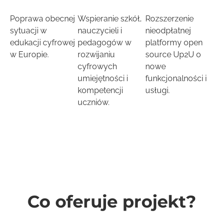
Poprawa obecnej
Wspieranie szkół,
Rozszerzenie
sytuacji w
nauczycieli i
nieodpłatnej
edukacji cyfrowej
pedagogów w
platformy open
w Europie.
rozwijaniu
source Up2U o
cyfrowych
nowe
umiejętności i
funkcjonalności i
kompetencji
usługi.
uczniów.
Co oferuje projekt?