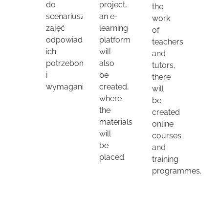
do
project,
the
scenariuszy
an e-
work
zajęć
learning
of
odpowiadających
platform
teachers
ich
will
and
potrzebom
also
tutors,
i
be
there
wymaganiom.
created,
will
where
be
the
created
materials
online
will
courses
be
and
placed.
training
programmes.