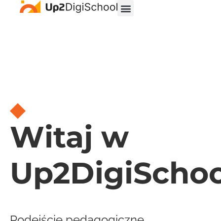
Witaj w
Up2DigiSchoo
Podejście pedagogiczne