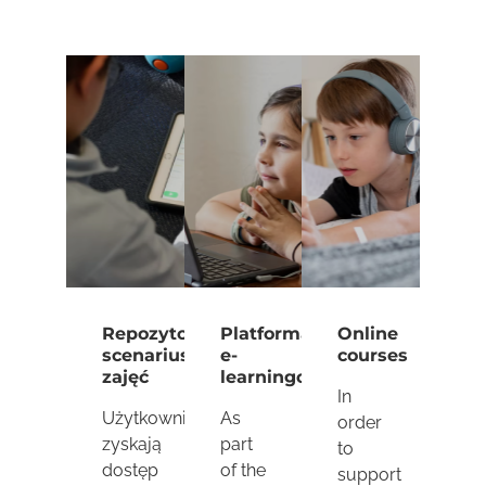
Repozytorium
Platforma
Online
scenariuszy
e-
courses
zajęć
learningowa
In
Użytkownicy
As
order
zyskają
part
to
dostęp
of the
support