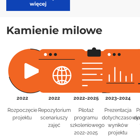
więcej
Kamienie milowe
2022
2022
2022-2025
2023-2024
Rozpoczęcie
Repozytorium
Pilotaż
Prezentacja
P
projektu
scenariuszy
programu
dotychczasowy
do
zajęć
szkoleniowego
wyników
2022-2025
projektu