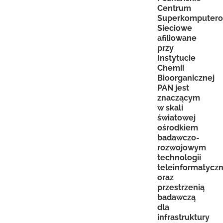
Centrum
Superkomputer
Sieciowe
afiliowane
przy
Instytucie
Chemii
Bioorganicznej
PAN jest
znaczącym
w skali
światowej
ośrodkiem
badawczo-
rozwojowym
technologii
teleinformatycz
oraz
przestrzenią
badawczą
dla
infrastruktury