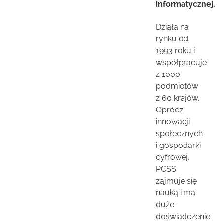
informatycznej.
Działa na
rynku od
1993 roku i
współpracuje
z 1000
podmiotów
z 60 krajów.
Oprócz
innowacji
społecznych
i gospodarki
cyfrowej,
PCSS
zajmuje się
nauką i ma
duże
doświadczenie