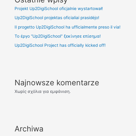
Projekt Up2DigiSchool oficjalnie wystartował!
Up2DigiSchool projektas oficialiai prasidėjo!
Il progetto Up2DigiSchool ha ufficialmente preso il via!
Το έργο “Up2DigiSchool” ξεκίνησε επίσημα!
Up2DigiSchool Project has officially kicked off!
Najnowsze komentarze
Χωρίς σχόλια για εμφάνιση.
Archiwa